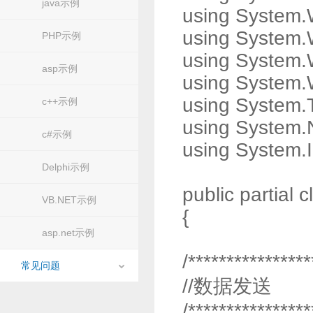
java示例
using System.
using System.
PHP示例
using System.
asp示例
using System.
using System.T
c++示例
using System.
c#示例
using System.
Delphi示例
public partial
VB.NET示例
{
asp.net示例
/****************
常见问题
//数据发送
/****************