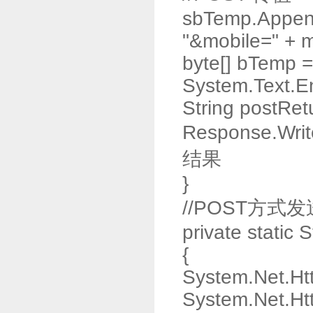
sbTemp.Appen
"&mobile=" + m
byte[] bTemp =
System.Text.E
String postRe
Response.Writ
结果
}
//POST方式
private static 
{
System.Net.H
System.Net.H