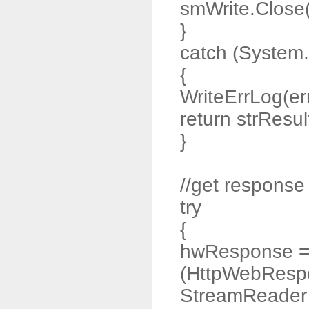
smWrite.Close(
}
catch (System.
{
WriteErrLog(err
return strResul
}
//get response
try
{
hwResponse 
(HttpWebResp
StreamReader