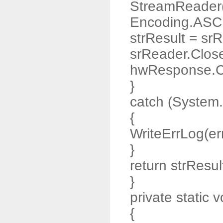
StreamReader
Encoding.ASCI
strResult = sr
srReader.Close
hwResponse.Cl
}
catch (System.
{
WriteErrLog(err
}
return strResul
}
private static 
{