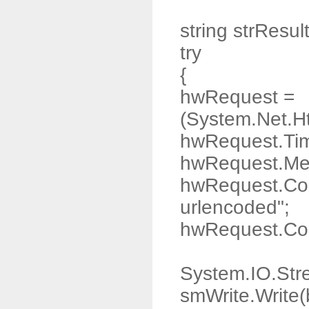
string strResul
try
{
hwRequest =
(System.Net.H
hwRequest.Tim
hwRequest.Me
hwRequest.Con
urlencoded";
hwRequest.Con
System.IO.Str
smWrite.Write(