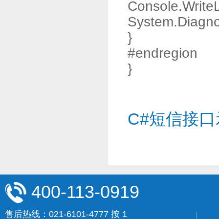
Console.WriteLi
System.Diagnos
}
#endregion
}
C#短信接口
400-113-0919
售后热线：021-6101-4777 按 1