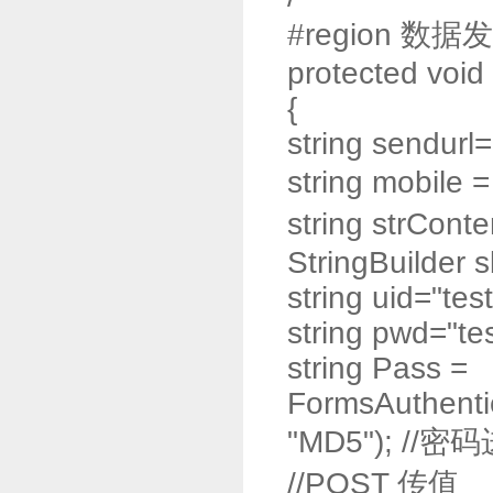
#region 数据
protected void
{
string sendurl=
string mobile
string strCo
StringBuilder 
string uid="test
string pwd="te
string Pass =
FormsAuthenti
"MD5"); //
//POST 传值